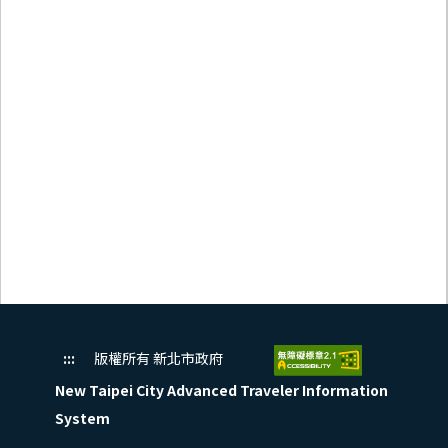
:::
版權所有 新北市政府
New Taipei City Advanced Traveler Information
System