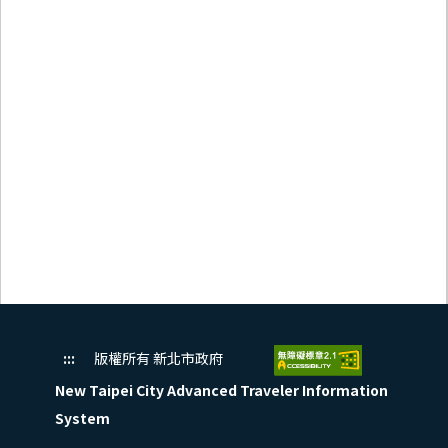
:::
版權所有 新北市政府
New Taipei City Advanced Traveler Information
System