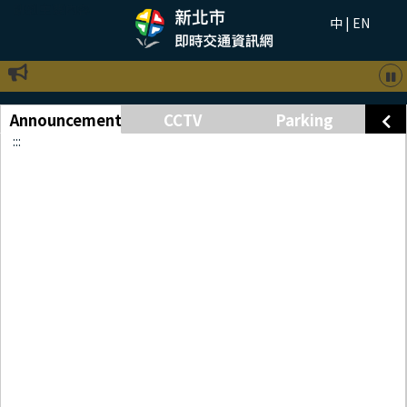
跳到主要內容
中
|
EN
Theme Map
News
Map Information List
Announcement
CCTV
Parking
:::
:::
SITE MAP